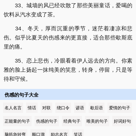
33、城墙的风已经吹散了那些美丽童话，爱喝的
饮料从汽水变成了茶。
34、冬天，厚而沉重的季节，迷茫着凄凉和悲
伤。似乎比夏天的伤感来的更直接，适合那些歇斯底
里的痛。
35、恋上悲伤，冷眼看着伊人远去的方向。你素
雅的脸上扬起一抹纯美的笑意，转身，停留，只是等
待和守候。
伤感的句子大全
名人名言
情话
对联
绕口令
谚语
歇后语
爱情的句子
正能量的句子
伤感的句子
经典句子
唯美的句子
好词好句
脑筋急转弯
顺口溜
励志名言
笑话