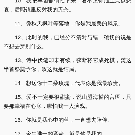
10、我把车窗偷偷摇下来，看不见你脸上点点悲
哀，后照镜里反射我的无奈。
11、像秋天枫叶等落地，你是我最美的风景。
12、此时的我，已经分不清对与错，确切的说是
不想去辨别什么。
13、诗中伏笔却未有续，弦断将它成死棋，焚这
半首祭奠予你，叹这就是结局。
14、想送你十二朵玫瑰，代表你是我最珍贵。
15、爱不一定要很甜蜜，说山盟海誓的言语，只
要那幸福在心底，哪怕我一人演戏。
16、你就是我心中的蓝，一直想去陪伴。
17、今生唯一的吝啬，就是你是我的。