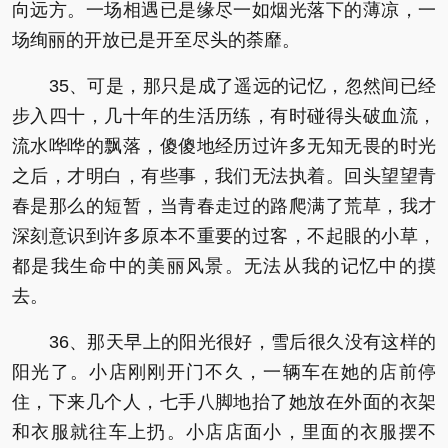
向远方。一场相遇已是缘尽一如烟光落下的薄凉，一
场绚丽的开放已是开至尽头的荼靡。
35、可是，那只是成了遥远的记忆，忽然间已经
步入四十，几十年的生活历练，有时碰得头破血流，
流水哗哗的飘落，傻傻地经历过许多无知无畏的时光
之后，才明白，有些事，我们无法执着。回头望望青
春是那么的短暂，当青春走过的路爬满了荒草，我才
深刻意识到许多原本不重要的过客，不起眼的小草，
都是我生命中的美丽风景。无法从我的记忆中的摸
去。
36、那天早上的阳光很好，雪后很久没有这样的
阳光了。小店刚刚开门不久，一辆车在她的店前停
住，下来几个人，七手八脚地抬了她放在外面的衣架
和衣服就往车上扔。小店店面小，里面的衣服摆不