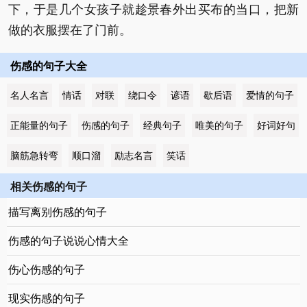
下，于是几个女孩子就趁景春外出买布的当口，把新
做的衣服摆在了门前。
伤感的句子大全
名人名言
情话
对联
绕口令
谚语
歇后语
爱情的句子
正能量的句子
伤感的句子
经典句子
唯美的句子
好词好句
脑筋急转弯
顺口溜
励志名言
笑话
相关伤感的句子
描写离别伤感的句子
伤感的句子说说心情大全
伤心伤感的句子
现实伤感的句子