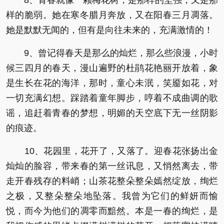
8、青春就像一颗梅花树，是那样的坚强，又是那
样的脆弱。她在寒冬腊月奔放，又在阳春三月凋落。
她是默默无闻的，但有是向往未来的，充满激情的！
9、曾记得春天是那么的灿烂，那么些浪漫，小时
候三四月的春天，漫山遍野的杜鹃花艳丽开放着，象
是生长在花的海洋，那时，童心未泯，笑靥如花，对
一切充满幻想。踩踏着童年脚步，哼着不成曲调的歌
谣，追赶着青春的梦想，明媚的天空底下无一丝阴影
的痕迹。
10、花园里，花开了，又落了。迎春花张扬出金
灿灿的脸容，带来春的第一丝讯息，又悄然离去，带
走开春残存的料峭；山茶花整朵整朵嫣然绽放，绚烂
之极，又整朵整朵地坠落。我曾为它们的鲜妍而愉
悦，而今为他们的凋零而黯然。本是一春的绚烂，是