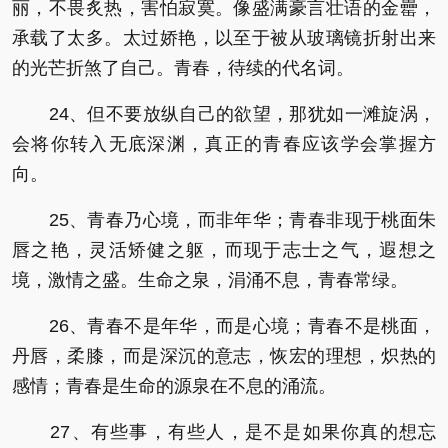
丽，不畏炙热，害怕寂寞。像盛满豪言壮语的金罍，
承载了太多。太过娇艳，以至于被从玻璃镜折射出来
的光芒折煞了自己。青春，待续的代名词。
24、但不要放纵自己的欲望，那犹如一滩旋涡，
会将你转入无底深渊，真正的青春应该学会掌握方
向。
25、青春乃心境，而非年华；青春非现于桃面朱
唇之艳，灵活矫健之躯，而现于志士之气，遐想之
境，激情之盛。生命之泉，涓涌不息，青春常绿。
26、青春不是年华，而是心境；青春不是桃面，
丹唇，柔膝，而是深沉的意志，恢宏的理想，炽热的
感情；青春是生命的源泉在不息的涌流。
27、有些事，有些人，是不是如果你真的想忘