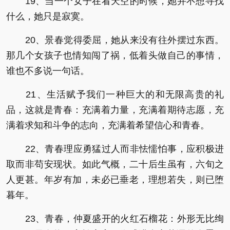
19、当一个女子在看天空的时候，她并不想寻找
什么，她只是寂寞。
20、景春觉得委屈，她从来没有往外摆过东西。
那几个女孩子也情知闯了祸，低着头做自己的事情，
谁也不多说一句话。
21、生活赋予我们一种巨大的和无限高贵的礼
品，这就是青春：充满着力量，充满着期待志愿，充
满着求知和斗争的志向，充满着希望信心和青春。
22、青春理应勇猛过人而非怯懦怕事，应积极进
取而非苟安现状。如此气概，二十后生虽有，六旬之
人更甚。年岁有加，未必已垂老，理想若失，则已堕
暮年。
23、青春，仲夏盛开的火红石榴花：外形无比绚