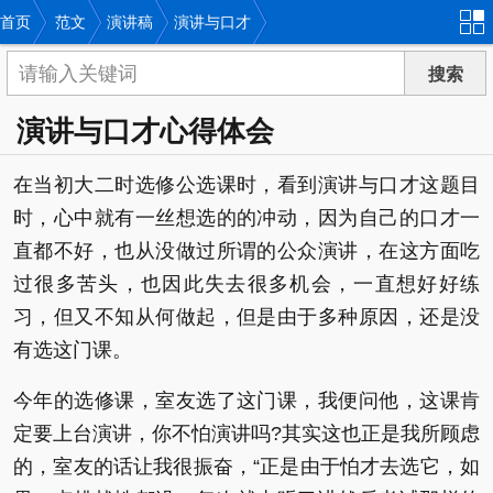
首页
范文
演讲稿
演讲与口才
演讲与口才心得体会
在当初大二时选修公选课时，看到演讲与口才这题目
时，心中就有一丝想选的的冲动，因为自己的口才一
直都不好，也从没做过所谓的公众演讲，在这方面吃
过很多苦头，也因此失去很多机会，一直想好好练
习，但又不知从何做起，但是由于多种原因，还是没
有选这门课。
今年的选修课，室友选了这门课，我便问他，这课肯
定要上台演讲，你不怕演讲吗?其实这也正是我所顾虑
的，室友的话让我很振奋，“正是由于怕才去选它，如