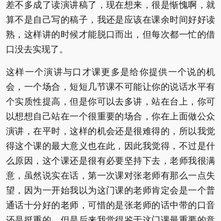
差不多成了读演讲稿了，现在想来，很是惭愧啊，就
算不是自己写的稿子，我还是应该在课余时间好好读
熟，这样讲的时候才能脱口而出，但每次都一忙的借
口没去实现了。
这样一个演讲与口才课更多是给你提供一个说的机
会，一个场合，短短几节课不可能让你的说话水平有
个实质性提高，但是你可以去多讲，站在台上，你可
以想想自己站在一个很重要的场合，你在上面做公众
演讲，在平时，这样的机会还是很难得的，所以我觉
得这个课的最大意义也在此，因此我觉得，不过是什
么原因，这个课还是很有必要坚持下去，老师我很满
意，虽然说实在话，第一次课对张老师有那么一点失
望，因为一开始我以为这门课的老师肯定会是一个普
通话十分好的老师，可惜的是张老师的话中带的口音
还是挺重的，但是后来我觉得鉴于这门课最重要的意