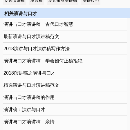
竞选演讲稿
发言稿
爱岗敬业演讲稿
演讲技巧
相关演讲与口才
演讲与口才演讲稿：古代口才智慧
最新演讲与口才演讲稿范文
2018演讲与口才演讲稿写作方法
演讲与口才演讲稿：学会如何正确拒绝
2018演讲稿之演讲与口才
精选演讲与口才演讲稿范文
演讲与口才演讲稿的作用
演讲稿：演讲与口才
演讲与口才演讲稿：亲情