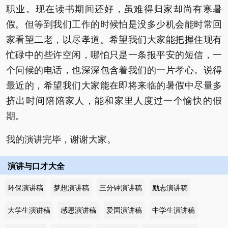
职业。现在读书期间还好，虽难得归家却尚有寒暑
假。但等到我们工作的时候怕是没多少机会能时常回
家看望二老，以尽孝道。希望我们大家能把握住现有
忙碌中的些许空闲，哪怕只是一条报平安的短信，一
个问候的电话，也深深包含着我们的一片孝心。说得
最近的，希望我们大家能在即将来临的暑假中尽量多
挤出时间陪陪家人，能和家里人度过一个愉快的假
期。
我的演讲完毕，谢谢大家。
演讲与口才大全
环保演讲稿
梦想演讲稿
三分钟演讲稿
励志演讲稿
大学生演讲稿
感恩演讲稿
爱国演讲稿
中学生演讲稿