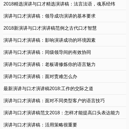
2018精选演讲与口才精选演讲稿：法言法语，魂系经纬
演讲与口才演讲稿：领导成功演讲的基本要求
2018新演讲与口才演讲稿范例之古代口才智慧
演讲与口才演讲稿：影响演讲成功的环境因素
演讲与口才演讲稿：同级领导间的有效协同
演讲与口才演讲稿：老板请修炼你的语言魅力
演讲与口才演讲稿：面对责难怎么办
最新演讲与口才演讲稿2018:工作的交际之道
演讲与口才演讲稿：面对不同类型客户的语言技巧
演讲与口才演讲稿范文2018：怎样才能提高口头表达能力
演讲与口才演讲稿：活用策略很重要