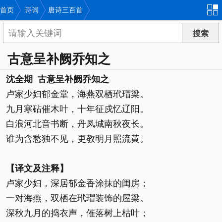
首页
诗词
唐诗三百首
古意呈补阙乔知之
沈全期 古意呈补阙乔知之
卢家少妇郁金堂，海燕双栖玳瑁梁。
九月寒砧催木叶，十年征戍忆辽阳。
白浪河北音书断，丹凤城南秋夜长。
谁为含愁独不见，更教明月照流黄。
【译文及注释】
卢家少妇，深居郁金香涂抹的闺房；
一对海燕，双栖在玳瑁装饰的屋梁。
深秋九月的捣衣声，催落树上枯叶；