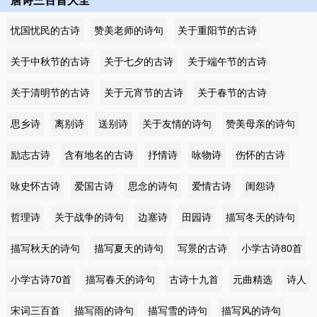
唐诗三百首大全
忧国忧民的古诗
赞美老师的诗句
关于重阳节的古诗
关于中秋节的古诗
关于七夕的古诗
关于端午节的古诗
关于清明节的古诗
关于元宵节的古诗
关于春节的古诗
思乡诗
离别诗
送别诗
关于友情的诗句
赞美母亲的诗句
励志古诗
含有地名的古诗
抒情诗
咏物诗
伤怀的古诗
咏史怀古诗
爱国古诗
思念的诗句
爱情古诗
闺怨诗
哲理诗
关于战争的诗句
边塞诗
田园诗
描写冬天的诗句
描写秋天的诗句
描写夏天的诗句
写景的古诗
小学古诗80首
小学古诗70首
描写春天的诗句
古诗十九首
元曲精选
诗人
宋词三百首
描写雨的诗句
描写雪的诗句
描写风的诗句