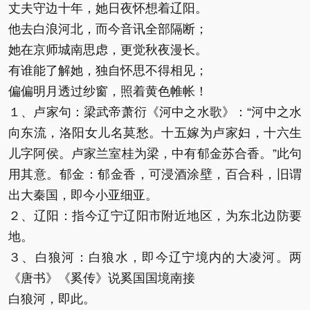
丈夫守边十年，她日夜怀想着辽阳。
他去白浪河北，而今音讯全部隔断；
她在京师城南思虑，更觉秋夜漫长。
有谁能了解她，独自怀思不得相见；
偏偏明月透过纱窗，照着黄色帷帐！
１、卢家句：梁武帝萧衍《河中之水歌》：“河中之水
向东流，洛阳女儿名莫愁。十五嫁为卢家妇，十六生
儿字阿侯。卢家兰室桂为梁，中有郁金苏合香。”此句
用其意。郁金：郁金香，可浸酒涂壁，百合科，旧谓
出大秦国，即今小亚细亚。
２、辽阳：指今辽宁辽阳市附近地区，为东北边防要
地。
３、白狼河：白狼水，即今辽宁境内的大凌河。两
《唐书》《奚传》说奚国国境南接
白狼河，即此。