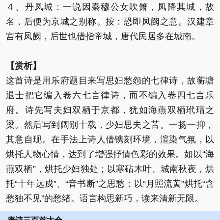
４、丹凤城：一说因秦穆公女吹箫，凤降其城，故
名，后便为京城之别称。按：恐即凤阙之意。汉建章
宫有凤阙，后世也借指帝城，唐代民居多在城南。
【赏析】
这首诗是用乐府题目来写思妇愁怨的七律诗，故蘅塘
退士把它编入卷六七言律诗，而不编入卷四七言乐
府。诗先写夫妇双栖于京都，犹如海燕双栖玳瑁之
梁。然后写到阔别十载，少妇思夫之苦。一扬一抑，
其意自现。在手法上诗人借镌刻环境，渲染气氛，以
烘托人物心情，达到了增强抒情色彩的效果。如以“海
燕双栖”，烘托少妇独处；以寒砧木叶、城南秋夜，烘
托“十年远戍”、“音书断”之思愁；以“月照流黄”烘托“含
愁独不见”的愁绪。语言构思新巧，读来清新无限。